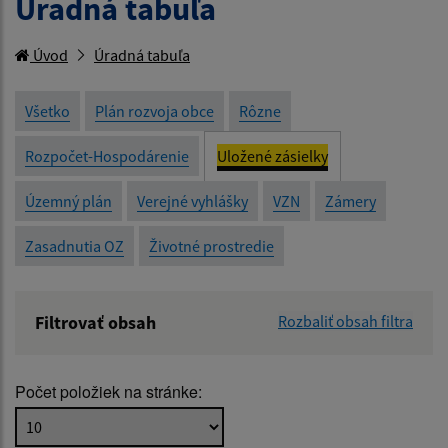
Úradná tabuľa
Úvod
Úradná tabuľa
Všetko
Plán rozvoja obce
Rôzne
Rozpočet-Hospodárenie
Uložené zásielky
Územný plán
Verejné vyhlášky
VZN
Zámery
Zasadnutia OZ
Životné prostredie
Filtrovať obsah
Rozbaliť obsah filtra
Názov:
Počet položiek na stránke:
Popis: