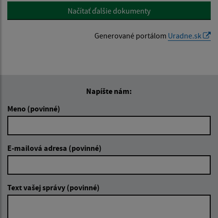
Načítať ďalšie dokumenty
Generované portálom
Uradne.sk
Napíšte nám:
Meno (povinné)
E-mailová adresa (povinné)
Text vašej správy (povinné)