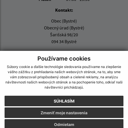
Kontakt:
Obec (Bystré)
Obecný úrad (Bystré)
Šarišská 98/20
094 34 Bystré
info@obecbystre.sk
Používame cookies
+421 57 445 21 44
Súbory cookie a ďalšie technológie sledovania používame na zlepšenie
IČO: 00332275
vášho zážitku z prehliadania našich webových stránok, na to, aby sme
vám zobrazovali prispôsobený obsah a cielené reklamy, na analýzu
návštevnosti našich webových stránok a na pochopenie toho, odkiaľ naši
návštevníci prichádzajú.
SÚHLASÍM
Zmeniť moje nastavenia
Odmietam