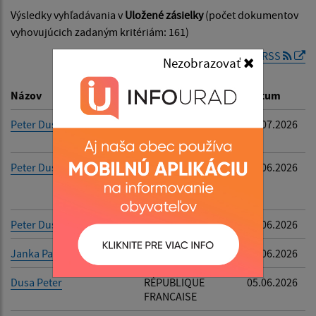
Výsledky vyhľadávania v
Uložené zásielky
(počet dokumentov
Dátum zverejnenia od:
vyhovujúcich zadaným kritériám: 161)
RSS
Nezobrazovať
Dátum zverejnenia do:
Názov
Popis
Dátum
Peter Dusa
RÉPUBLIQUE
10.07.2026
FRANCAISE
Filtrovať
Reset
Peter Dusa
KD 22049367,
19.06.2026
P.O.BOX 2450,
5000 Salzburg
Peter Dusa
Nemecko
17.06.2026
Janka Pauková
HeyPay s.r.o.,
09.06.2026
Dusa Peter
RÉPUBLIQUE
05.06.2026
FRANCAISE