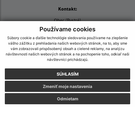
Kontakt:
Obec (Bystré)
Obecný úrad (Bystré)
Používame cookies
Šarišská 98/20
Súbory cookie a ďalšie technológie sledovania používame na zlepšenie
094 34 Bystré
vášho zážitku z prehliadania našich webových stránok, na to, aby sme
vám zobrazovali prispôsobený obsah a cielené reklamy, na analýzu
info@obecbystre.sk
návštevnosti našich webových stránok a na pochopenie toho, odkiaľ naši
návštevníci prichádzajú.
+421 57 445 21 44
IČO: 00332275
SÚHLASÍM
Zmeniť moje nastavenia
Odmietam