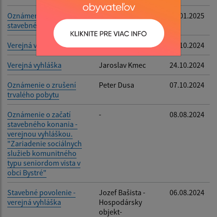
Oznámenie o začatí
Rodinný dom
08.01.2025
stavebného konania
Verejná vyhláška
Jaroslav Kmec
24.10.2024
Verejná vyhláška
Jaroslav Kmec
24.10.2024
Oznámenie o zrušení
Peter Dusa
07.10.2024
trvalého pobytu
Oznámenie o začatí
-
08.08.2024
stavebného konania -
verejnou vyhláškou.
"Zariadenie sociálnych
služieb komunitného
typu seniordom vista v
obci Bystré"
Stavebné povolenie -
Jozef Bašista -
06.08.2024
verejná vyhláška
Hospodársky
objekt-