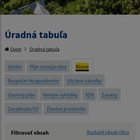
Úradná tabuľa
Úvod
Úradná tabuľa
Všetko
Plán rozvoja obce
Rôzne
Rozpočet-Hospodárenie
Uložené zásielky
Územný plán
Verejné vyhlášky
VZN
Zámery
Zasadnutia OZ
Životné prostredie
Filtrovať obsah
Rozbaliť obsah filtra
Názov: