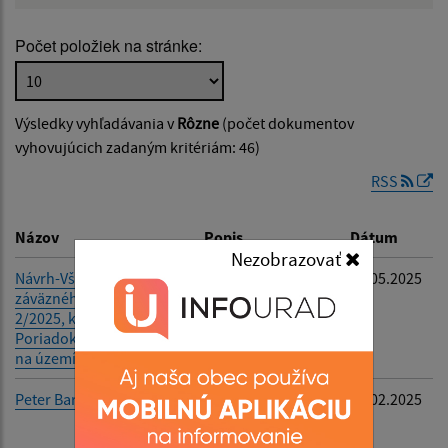
Počet položiek na stránke:
Popis:
Výsledky vyhľadávania v
Rôzne
(počet dokumentov
Dátum zverejnenia od:
vyhovujúcich zadaným kritériám: 46)
RSS
Dátum zverejnenia do:
Názov
Popis
Dátum
Nezobrazovať
Návrh-Všeobecne
-
16.05.2025
záväzného nariadenia č.
Filtrovať
Reset
2/2025, ktorým sa vydáva
Poriadok pre pohrebiská
na území obce Bystré
Peter Barč
Oznámenie o
21.02.2025
zrušení trvalého
pobytu