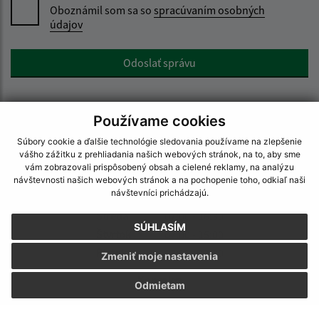
Oboznámil som sa so
spracúvaním osobných
údajov
Google reCaptcha Response
Odoslať správu
Používame cookies
Úradné hodiny:
Súbory cookie a ďalšie technológie sledovania používame na zlepšenie
vášho zážitku z prehliadania našich webových stránok, na to, aby sme
Deň
Čas
vám zobrazovali prispôsobený obsah a cielené reklamy, na analýzu
Pondelok
07:00 - 15:00
návštevnosti našich webových stránok a na pochopenie toho, odkiaľ naši
návštevníci prichádzajú.
Utorok
07:00 - 15:00
Streda
07:00 - 16:30
SÚHLASÍM
Štvrtok
07:00 - 15:00
Piatok
07:00 - 13:30
Zmeniť moje nastavenia
Kontakt:
Odmietam
Obec (Bystré)