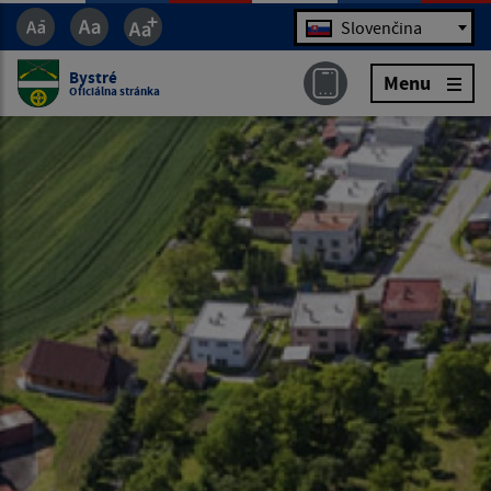
Jazyk
Slovenčina
Bystré
Menu
Oficiálna stránka