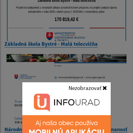
Základná škola Bystré - Malá telocvičňa
Nezobrazovať
Národný projekt Finančné stimuly pre zamestnanosť