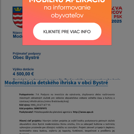
Modernizácia detského ihriska v obci Bystré