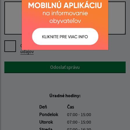
Oboznámil som sa so
spracúvaním osobných
údajov
Google reCaptcha Response
Odoslať správu
Úradné hodiny:
Deň
Čas
Pondelok
07:00 - 15:00
Utorok
07:00 - 15:00
Streda
07:00 - 16:30