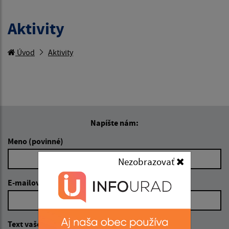
Aktivity
Úvod
Aktivity
Napíšte nám:
Meno (povinné)
Nezobrazovať
E-mailová adresa (povinné)
Text vašej správy (povinné)