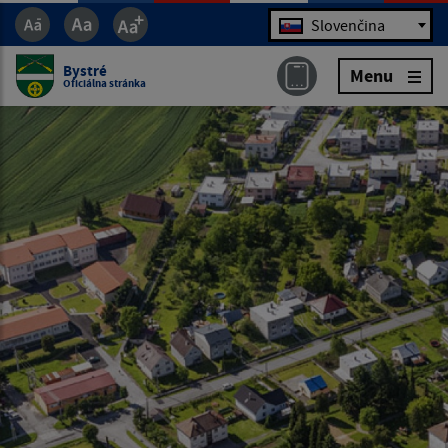
Jazyk
Slovenčina
Bystré
Menu
Oficiálna stránka