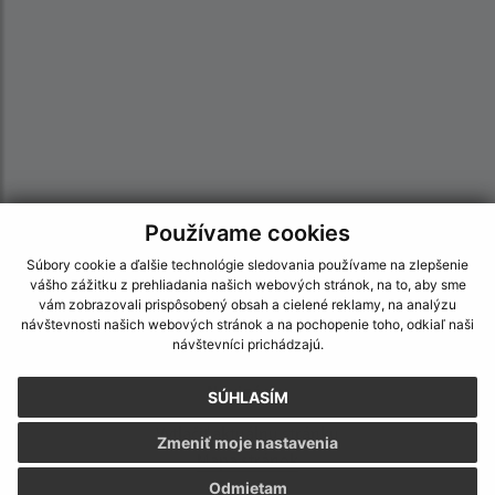
Používame cookies
Informácie o stránke:
Súbory cookie a ďalšie technológie sledovania používame na zlepšenie
vášho zážitku z prehliadania našich webových stránok, na to, aby sme
Vyhlásenie o prístupnosti
vám zobrazovali prispôsobený obsah a cielené reklamy, na analýzu
Autorské práva
návštevnosti našich webových stránok a na pochopenie toho, odkiaľ naši
návštevníci prichádzajú.
Ochrana osobných údajov
Navigácia:
SÚHLASÍM
Vytlačiť aktuálnu stránku
Zmeniť moje nastavenia
Mapa stránok
Cookies
Odmietam