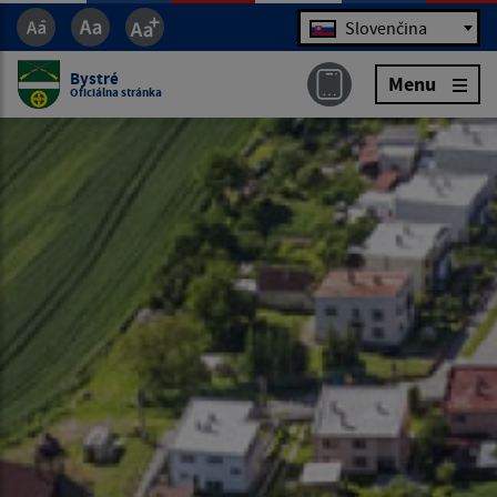
Jazyk
Slovenčina
Bystré
Menu
Oficiálna stránka