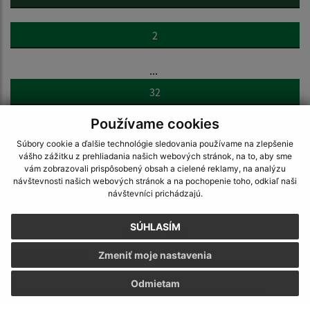
2
...
32
Používame cookies
>
Súbory cookie a ďalšie technológie sledovania používame na zlepšenie
vášho zážitku z prehliadania našich webových stránok, na to, aby sme
vám zobrazovali prispôsobený obsah a cielené reklamy, na analýzu
návštevnosti našich webových stránok a na pochopenie toho, odkiaľ naši
návštevníci prichádzajú.
SÚHLASÍM
Napíšte nám:
Meno (povinné)
Zmeniť moje nastavenia
Odmietam