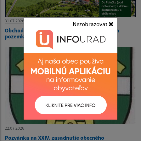
31.07.2026
Nezobrazovať
Obchodná verejná súťaž na predaj stavebných
pozemkov na IBV
22.07.2026
Pozvánka na XXIV. zasadnutie obecného