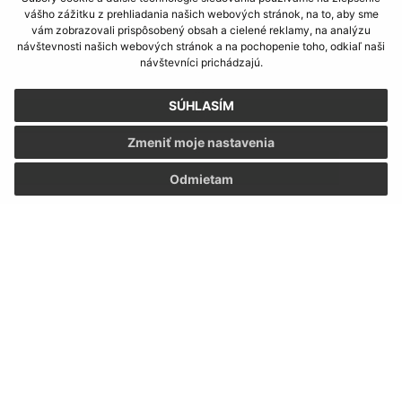
vášho zážitku z prehliadania našich webových stránok, na to, aby sme
vám zobrazovali prispôsobený obsah a cielené reklamy, na analýzu
2
návštevnosti našich webových stránok a na pochopenie toho, odkiaľ naši
návštevníci prichádzajú.
...
SÚHLASÍM
32
Zmeniť moje nastavenia
>
Odmietam
Napíšte nám:
Meno (povinné)
E-mailová adresa (povinné)