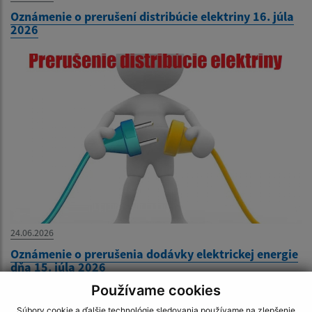
Oznámenie o prerušení distribúcie elektriny 16. júla
2026
24.06.2026
Oznámenie o prerušenia dodávky elektrickej energie
dňa 15. júla 2026
Používame cookies
1
Súbory cookie a ďalšie technológie sledovania používame na zlepšenie