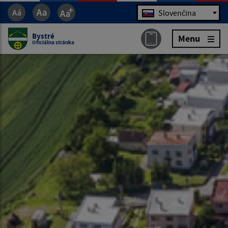
Jazyk
Slovenčina
Bystré
Menu
Oficiálna stránka