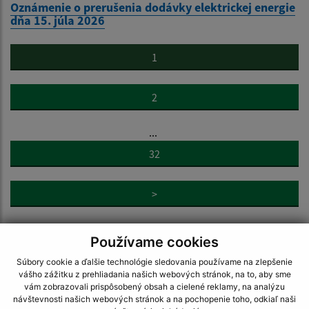
Oznámenie o prerušenia dodávky elektrickej energie
dňa 15. júla 2026
1
2
...
32
>
Používame cookies
Súbory cookie a ďalšie technológie sledovania používame na zlepšenie
vášho zážitku z prehliadania našich webových stránok, na to, aby sme
vám zobrazovali prispôsobený obsah a cielené reklamy, na analýzu
Napíšte nám:
návštevnosti našich webových stránok a na pochopenie toho, odkiaľ naši