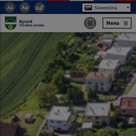
Jazyk
Slovenčina
Bystré
Menu
Oficiálna stránka