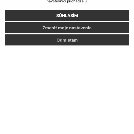
návštevníci prichádzajú.
Meno (povinné)
SÚHLASÍM
E-mailová adresa (povinné)
Zmeniť moje nastavenia
Odmietam
Text vašej správy (povinné)
Oboznámil som sa so
spracúvaním osobných
údajov
Google reCaptcha Response
Odoslať správu