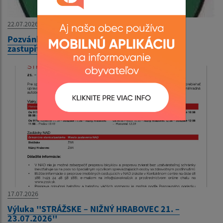
22.07.2026
Pozvánka na XXIV. zasadnutie obecného
zastupiteľstva
17.07.2026
Výluka ''STRÁŽSKE – NIŽNÝ HRABOVEC 21. –
23.07.2026''