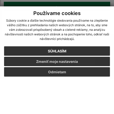
>
Používame cookies
Súbory cookie a ďalšie technológie sledovania používame na zlepšenie
vášho zážitku z prehliadania našich webových stránok, na to, aby sme
vám zobrazovali prispôsobený obsah a cielené reklamy, na analýzu
návštevnosti našich webových stránok a na pochopenie toho, odkiaľ naši
návštevníci prichádzajú.
Napíšte nám:
SÚHLASÍM
Meno (povinné)
Zmeniť moje nastavenia
E-mailová adresa (povinné)
Odmietam
Text vašej správy (povinné)