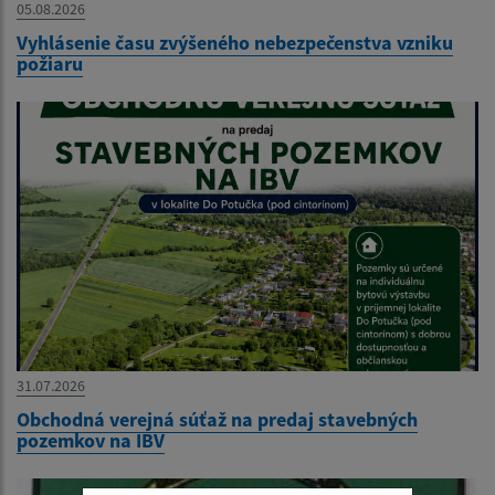
05.08.2026
Vyhlásenie času zvýšeného nebezpečenstva vzniku
požiaru
31.07.2026
Obchodná verejná súťaž na predaj stavebných
pozemkov na IBV