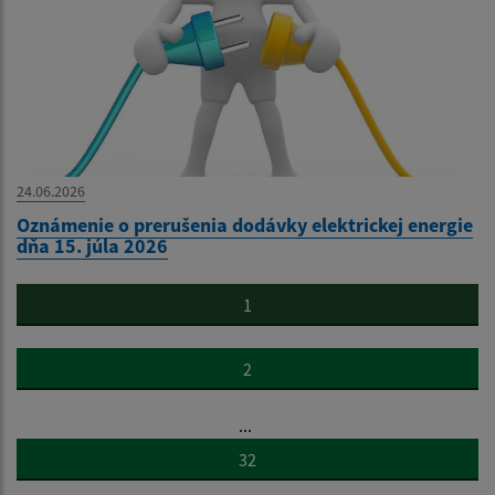
24.06.2026
Oznámenie o prerušenia dodávky elektrickej energie
dňa 15. júla 2026
1
2
...
32