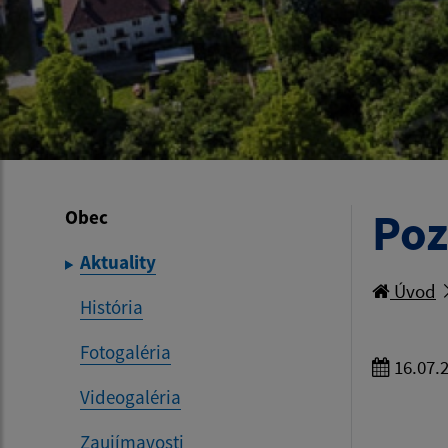
Poz
Obec
Aktuality
Úvod
História
Fotogaléria
16.07.
Videogaléria
Zaujímavosti