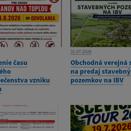
31.07.2026
enie času
Obchodná verejná 
ého
na predaj stavebn
ečenstva vzniku
pozemkov na IBV
u