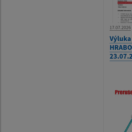
17.07.2026
Výluka
HRABOV
23.07.