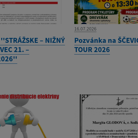
16.07.2026
 ''STRÁŽSKE – NIŽNÝ
Pozvánka na ŠČEVI
EC 21. –
TOUR 2026
2026''