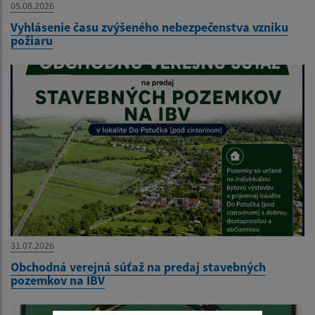
05.08.2026
Vyhlásenie času zvýšeného nebezpečenstva vzniku
požiaru
31.07.2026
Obchodná verejná súťaž na predaj stavebných
pozemkov na IBV