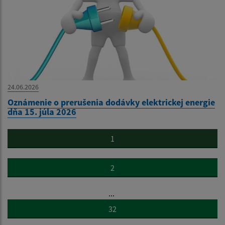
24.06.2026
Oznámenie o prerušenia dodávky elektrickej energie
dňa 15. júla 2026
1
2
...
32