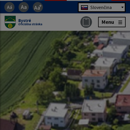
Jazyk
Slovenčina
Bystré
Menu
Oficiálna stránka