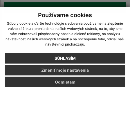
>
Používame cookies
Súbory cookie a ďalšie technológie sledovania používame na zlepšenie
vášho zážitku z prehliadania našich webových stránok, na to, aby sme
vám zobrazovali prispôsobený obsah a cielené reklamy, na analýzu
návštevnosti našich webových stránok a na pochopenie toho, odkiaľ naši
návštevníci prichádzajú.
Napíšte nám:
SÚHLASÍM
Meno (povinné)
Zmeniť moje nastavenia
E-mailová adresa (povinné)
Odmietam
Text vašej správy (povinné)