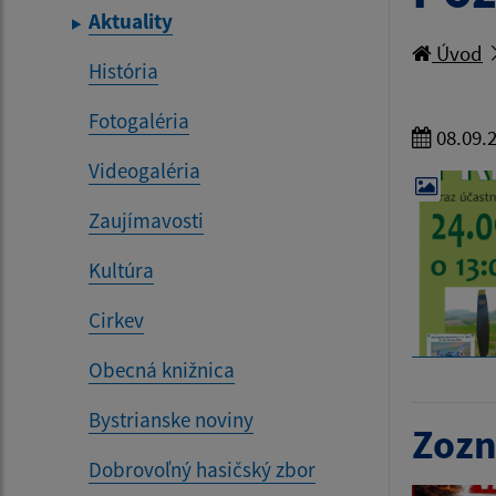
Aktuality
Úvod
História
Fotogaléria
08.09.
Videogaléria
Zaujímavosti
Kultúra
Cirkev
Obecná knižnica
Bystrianske noviny
Zozn
Dobrovoľný hasičský zbor