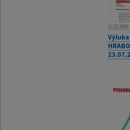
17.07.2026
Výluka
HRABOV
23.07.