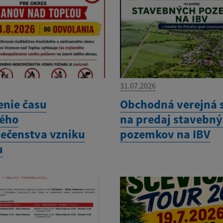
31.07.2026
enie času
Obchodná verejná 
ého
na predaj stavebn
ečenstva vzniku
pozemkov na IBV
u