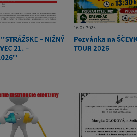
16.07.2026
 ''STRÁŽSKE – NIŽNÝ
Pozvánka na ŠČEVI
EC 21. –
TOUR 2026
2026''