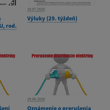
10.07.2026
s
Výluky (29. týždeň)
, rod.
24.06.2026
šení
Oznámenie o prerušenia