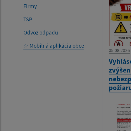
Firmy
TSP
Odvoz odpadu
☆ Mobilná aplikácia obce
05.08.2026
Vyhlás
zvýšen
nebezp
požiar