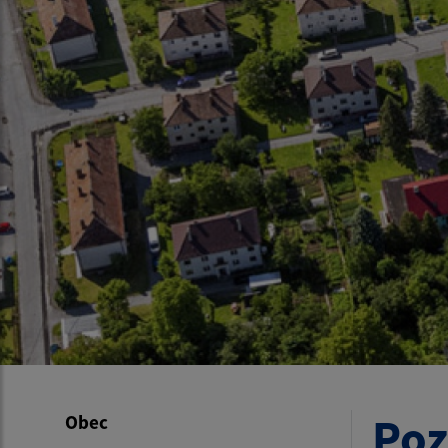
Poz
Obec