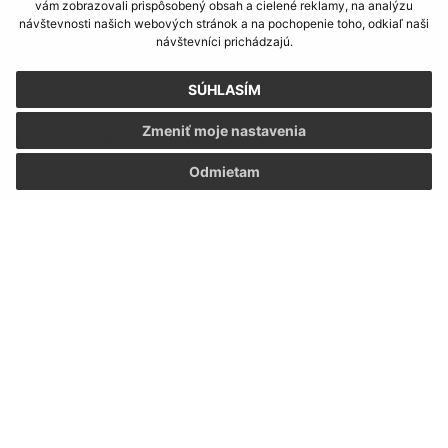
vám zobrazovali prispôsobený obsah a cielené reklamy, na analýzu
Napíšte nám:
návštevnosti našich webových stránok a na pochopenie toho, odkiaľ naši
návštevníci prichádzajú.
Meno (povinné)
SÚHLASÍM
Zmeniť moje nastavenia
E-mailová adresa (povinné)
Odmietam
Text vašej správy (povinné)
Oboznámil som sa so
spracúvaním osobných
údajov