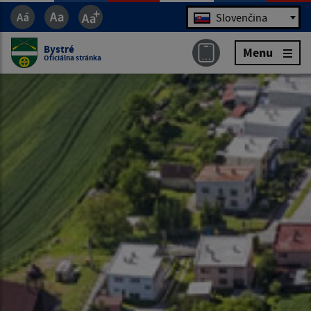
Jazyk
Slovenčina
Bystré
Menu
Oficiálna stránka