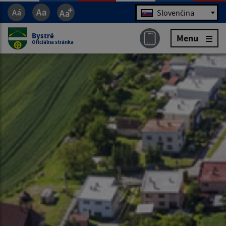
Jazyk
Slovenčina
Bystré
Menu
Oficiálna stránka