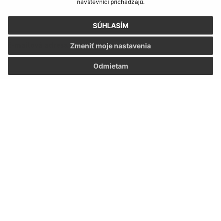
návštevníci prichádzajú.
Meno (povinné)
SÚHLASÍM
E-mailová adresa (povinné)
Zmeniť moje nastavenia
Odmietam
Text vašej správy (povinné)
Oboznámil som sa so
spracúvaním osobných
údajov
Google reCaptcha Response
Odoslať správu