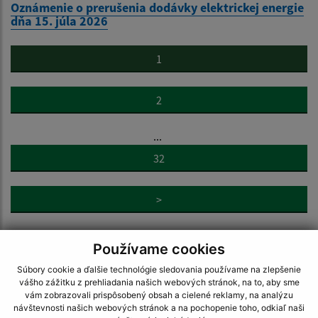
Oznámenie o prerušenia dodávky elektrickej energie
dňa 15. júla 2026
1
2
...
32
>
Používame cookies
Súbory cookie a ďalšie technológie sledovania používame na zlepšenie
vášho zážitku z prehliadania našich webových stránok, na to, aby sme
vám zobrazovali prispôsobený obsah a cielené reklamy, na analýzu
Napíšte nám:
návštevnosti našich webových stránok a na pochopenie toho, odkiaľ naši