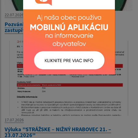
22.07.2026
Pozvánka na XXIV. zasadnutie obecného
zastupiteľstva
17.07.2026
Výluka ''STRÁŽSKE – NIŽNÝ HRABOVEC 21. –
23.07.2026''