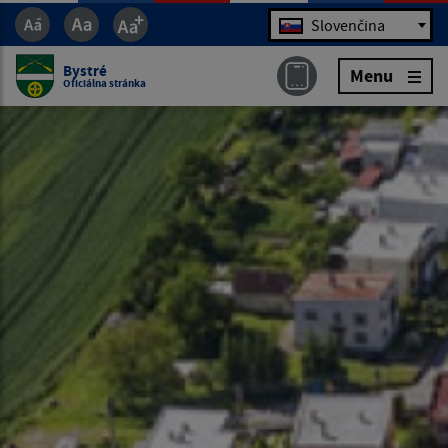
Jazyk
Slovenčina
Bystré
Menu
Oficiálna stránka