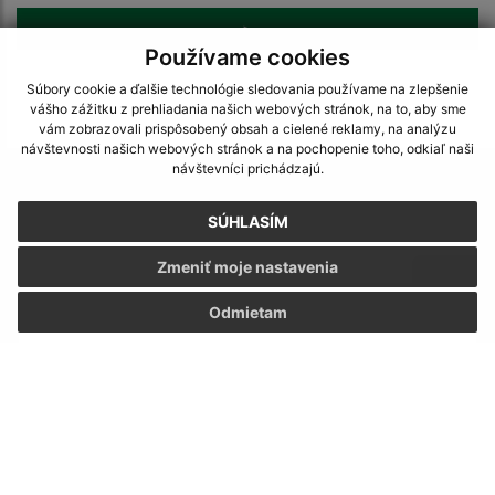
>
Používame cookies
Súbory cookie a ďalšie technológie sledovania používame na zlepšenie
vášho zážitku z prehliadania našich webových stránok, na to, aby sme
vám zobrazovali prispôsobený obsah a cielené reklamy, na analýzu
návštevnosti našich webových stránok a na pochopenie toho, odkiaľ naši
návštevníci prichádzajú.
Napíšte nám:
SÚHLASÍM
Meno (povinné)
Zmeniť moje nastavenia
E-mailová adresa (povinné)
Odmietam
Text vašej správy (povinné)