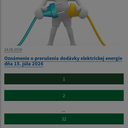
24.06.2026
Oznámenie o prerušenia dodávky elektrickej energie
dňa 15. júla 2026
1
2
...
32