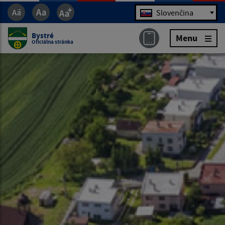
Jazyk
Slovenčina
Bystré
Menu
Oficiálna stránka