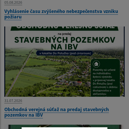
05.08.2026
Vyhlásenie času zvýšeného nebezpečenstva vzniku
požiaru
31.07.2026
Obchodná verejná súťaž na predaj stavebných
pozemkov na IBV