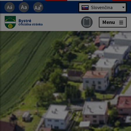
Jazyk
Slovenčina
Bystré
Menu
Oficiálna stránka