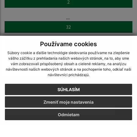
2
...
32
Používame cookies
>
Súbory cookie a ďalšie technológie sledovania používame na zlepšenie
vášho zážitku z prehliadania našich webových stránok, na to, aby sme
vám zobrazovali prispôsobený obsah a cielené reklamy, na analýzu
návštevnosti našich webových stránok a na pochopenie toho, odkiaľ naši
návštevníci prichádzajú.
Napíšte nám:
SÚHLASÍM
Meno (povinné)
Zmeniť moje nastavenia
Odmietam
E-mailová adresa (povinné)