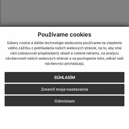
Používame cookies
Napíšte nám:
Súbory cookie a ďalšie technológie sledovania používame na zlepšenie
Meno (povinné)
vášho zážitku z prehliadania našich webových stránok, na to, aby sme
vám zobrazovali prispôsobený obsah a cielené reklamy, na analýzu
návštevnosti našich webových stránok a na pochopenie toho, odkiaľ naši
návštevníci prichádzajú.
E-mailová adresa (povinné)
SÚHLASÍM
Zmeniť moje nastavenia
Text vašej správy (povinné)
Odmietam