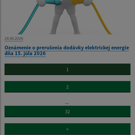
24.06.2026
Oznámenie o prerušenia dodávky elektrickej energie
dňa 15. júla 2026
1
2
...
32
>