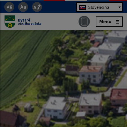
Jazyk
Slovenčina
Bystré
Menu
Oficiálna stránka