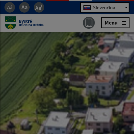
Jazyk
Slovenčina
Bystré
Menu
Oficiálna stránka