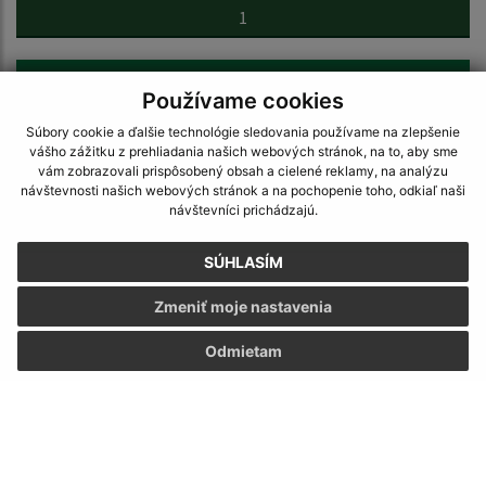
1
2
Používame cookies
Súbory cookie a ďalšie technológie sledovania používame na zlepšenie
...
vášho zážitku z prehliadania našich webových stránok, na to, aby sme
32
vám zobrazovali prispôsobený obsah a cielené reklamy, na analýzu
návštevnosti našich webových stránok a na pochopenie toho, odkiaľ naši
návštevníci prichádzajú.
>
SÚHLASÍM
Zmeniť moje nastavenia
Odmietam
Napíšte nám:
Meno (povinné)