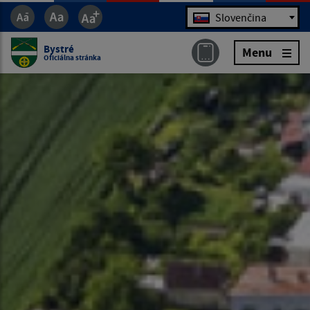
Jazyk
Slovenčina
Bystré
Menu
Oficiálna stránka