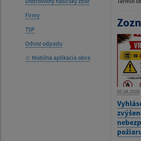
Dobrovoľný hasičský zbor
Termín o
Firmy
Zozn
TSP
Odvoz odpadu
☆ Mobilná aplikácia obce
05.08.2026
Vyhlás
zvýšen
nebezp
požiar