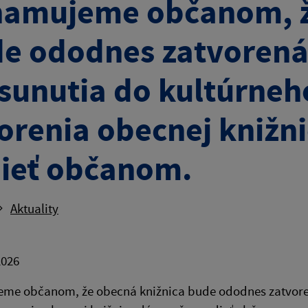
amujeme občanom, ž
e ododnes zatvorená
sunutia do kultúrne
orenia obecnej knižn
ieť občanom.
Aktuality
2026
me občanom, že obecná knižnica bude ododnes zatvore