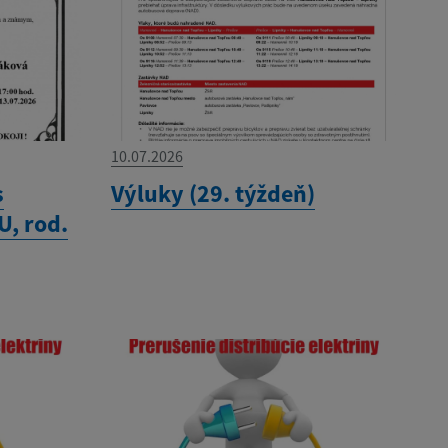
10.07.2026
s
Výluky (29. týždeň)
, rod.