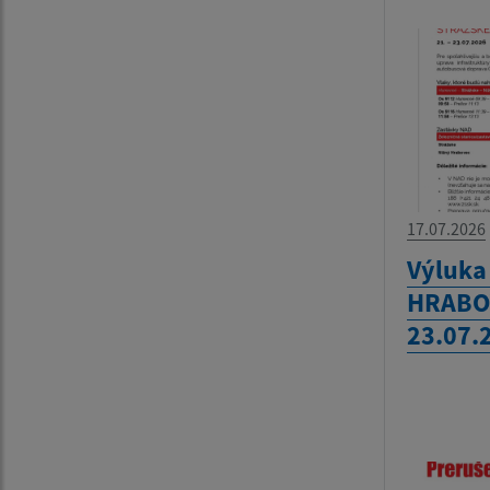
17.07.2026
Výluka
HRABOV
23.07.