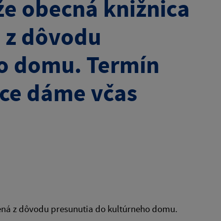
e obecná knižnica
 z dôvodu
ho domu. Termín
ice dáme včas
ná z dôvodu presunutia do kultúrneho domu.