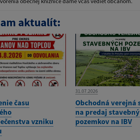
tvorenia obecnej knižnice dáme včas vedieť občanom.
am aktualít:
31.07.2026
enie času
Obchodná verejná 
ého
na predaj stavebn
ečenstva vzniku
pozemkov na IBV
u