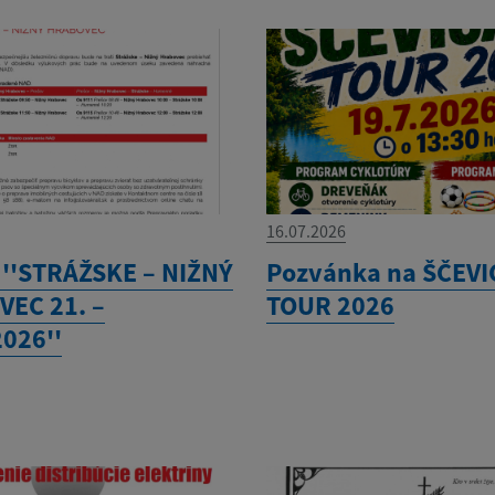
16.07.2026
 ''STRÁŽSKE – NIŽNÝ
Pozvánka na ŠČEVI
EC 21. –
TOUR 2026
2026''