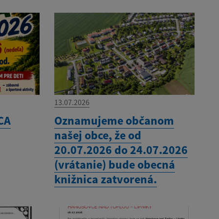
13.07.2026
CA
Oznamujeme občanom
našej obce, že od
20.07.2026 do 24.07.2026
(vrátanie) bude obecná
knižnica zatvorená.