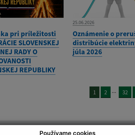
25.06.2026
a pri príležitosti
Oznámenie o preru
RÁCIE SLOVENSKEJ
distribúcie elektrin
NEJ RADY O
júla 2026
OVANOSTI
NSKEJ REPUBLIKY
...
1
2
32
Používame cookies