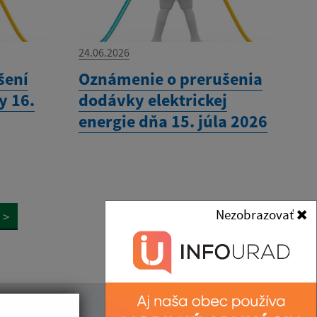
24.06.2026
šení
Oznámenie o prerušenia
y 16.
dodávky elektrickej
energie dňa 15. júla 2026
Nezobrazovať
>