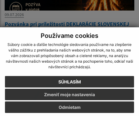
09.07.2026
Pozvánka pri príležitosti DEKLARÁCIE SLOVENSKEJ
NÁRODNEJ RADY O ZVRCHOVANOSTI SLOVENSKEJ
Používame cookies
REPUBLIKY
Súbory cookie a ďalšie technológie sledovania používame na zlepšenie
vášho zážitku z prehliadania našich webových stránok, na to, aby sme
vám zobrazovali prispôsobený obsah a cielené reklamy, na analýzu
návštevnosti našich webových stránok a na pochopenie toho, odkiaľ naši
návštevníci prichádzajú.
SÚHLASÍM
Zmeniť moje nastavenia
Odmietam
25.06.2026
Oznámenie o prerušení distribúcie elektriny 16. júla