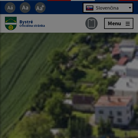
Jazyk
Slovenčina
Bystré
Menu
Oficiálna stránka