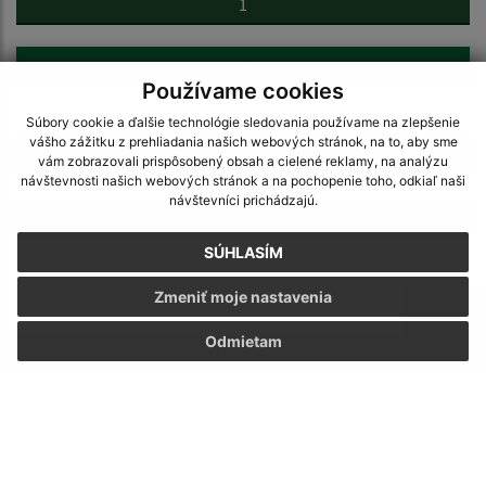
1
2
Používame cookies
...
Súbory cookie a ďalšie technológie sledovania používame na zlepšenie
vášho zážitku z prehliadania našich webových stránok, na to, aby sme
32
vám zobrazovali prispôsobený obsah a cielené reklamy, na analýzu
návštevnosti našich webových stránok a na pochopenie toho, odkiaľ naši
návštevníci prichádzajú.
>
SÚHLASÍM
Zmeniť moje nastavenia
Odmietam
Napíšte nám:
Meno (povinné)