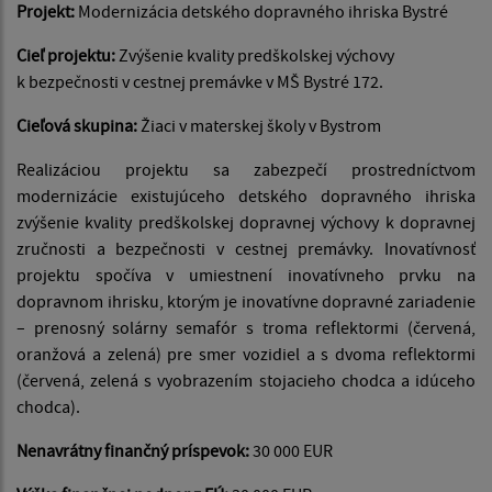
Projekt:
Modernizácia detského dopravného ihriska Bystré
Cieľ projektu:
Zvýšenie kvality predškolskej výchovy
k bezpečnosti v cestnej premávke v MŠ Bystré 172.
Cieľová skupina:
Žiaci v materskej školy v Bystrom
Realizáciou projektu sa zabezpečí prostredníctvom
modernizácie existujúceho detského dopravného ihriska
zvýšenie kvality predškolskej dopravnej výchovy k dopravnej
zručnosti a bezpečnosti v cestnej premávky. Inovatívnosť
projektu spočíva v umiestnení inovatívneho prvku na
dopravnom ihrisku, ktorým je inovatívne dopravné zariadenie
– prenosný solárny semafór s troma reflektormi (červená,
oranžová a zelená) pre smer vozidiel a s dvoma reflektormi
(červená, zelená s vyobrazením stojacieho chodca a idúceho
chodca).
Nenavrátny finančný príspevok:
30 000 EUR