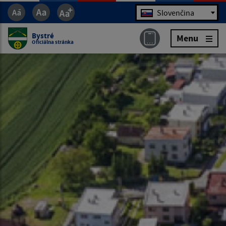
Jazyk
Slovenčina
Bystré
Menu
Oficiálna stránka