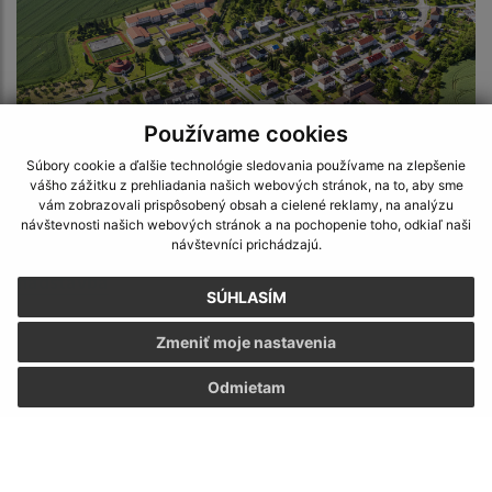
Používame cookies
Súbory cookie a ďalšie technológie sledovania používame na zlepšenie
vášho zážitku z prehliadania našich webových stránok, na to, aby sme
vám zobrazovali prispôsobený obsah a cielené reklamy, na analýzu
návštevnosti našich webových stránok a na pochopenie toho, odkiaľ naši
27.08.2020
návštevníci prichádzajú.
Prestupné bývanie v obci Bystré- Bytový dom 6 b. j. –
nadstavba
SÚHLASÍM
Zmeniť moje nastavenia
Odmietam
Napíšte nám:
Meno (povinné)