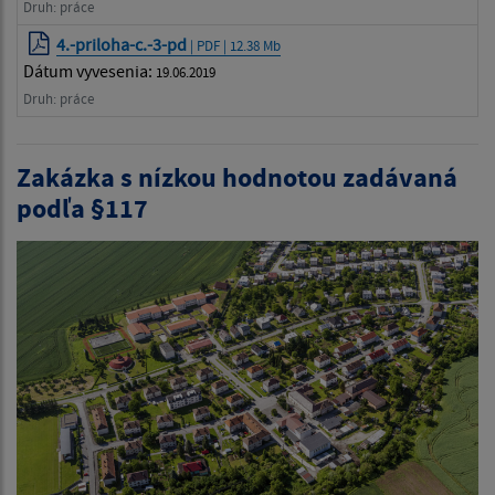
Druh: práce
4.-priloha-c.-3-pd
| PDF | 12.38 Mb
Dátum vyvesenia:
19.06.2019
Druh: práce
Zakázka s nízkou hodnotou zadávaná
podľa §117