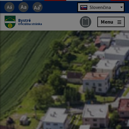
Jazyk
Slovenčina
Bystré
Menu
Oficiálna stránka