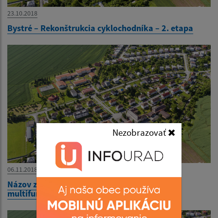
23.10.2018
Bystré – Rekonštrukcia cyklochodníka – 2. etapa
Nezobrazovať
06.11.2018
Názov zákazky: Výmena umelého trávnika na
multifunkčnom ihrisku Pod Stavencom