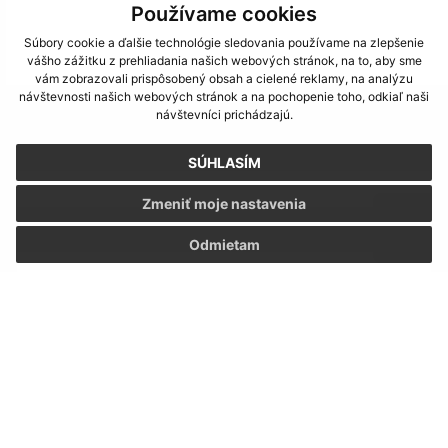
Používame cookies
Súbory cookie a ďalšie technológie sledovania používame na zlepšenie
vášho zážitku z prehliadania našich webových stránok, na to, aby sme
vám zobrazovali prispôsobený obsah a cielené reklamy, na analýzu
návštevnosti našich webových stránok a na pochopenie toho, odkiaľ naši
návštevníci prichádzajú.
Napíšte nám:
Meno (povinné)
SÚHLASÍM
Zmeniť moje nastavenia
E-mailová adresa (povinné)
Odmietam
Text vašej správy (povinné)