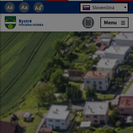
Jazyk
Slovenčina
Bystré
Menu
Oficiálna stránka