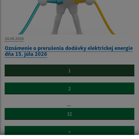
24.06.2026
Oznámenie o prerušenia dodávky elektrickej energie
dňa 15. júla 2026
1
2
...
32
>