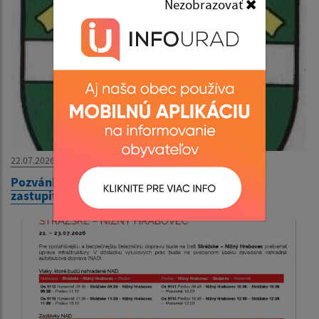
Nezobrazovať
22.07.2026
Pozvánka na XXIV. zasadnutie obecného
zastupiteľstva