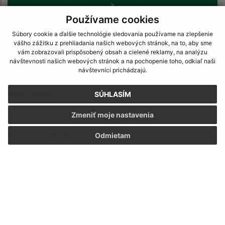
>
Používame cookies
Súbory cookie a ďalšie technológie sledovania používame na zlepšenie
vášho zážitku z prehliadania našich webových stránok, na to, aby sme
vám zobrazovali prispôsobený obsah a cielené reklamy, na analýzu
návštevnosti našich webových stránok a na pochopenie toho, odkiaľ naši
návštevníci prichádzajú.
Napíšte nám:
Meno (povinné)
SÚHLASÍM
Zmeniť moje nastavenia
E-mailová adresa (povinné)
Odmietam
Text vašej správy (povinné)