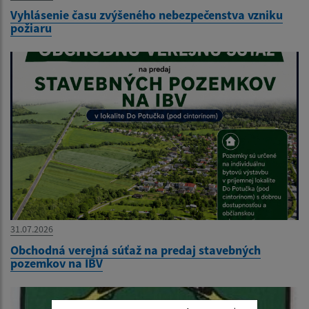
Vyhlásenie času zvýšeného nebezpečenstva vzniku
požiaru
31.07.2026
Obchodná verejná súťaž na predaj stavebných
pozemkov na IBV