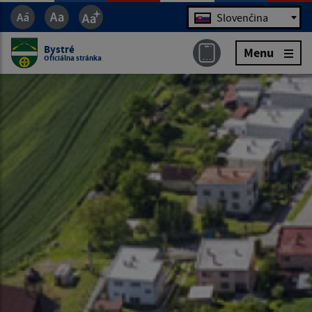
Jazyk
Slovenčina
Bystré
Menu
Oficiálna stránka