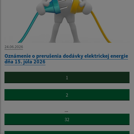
24.06.2026
Oznámenie o prerušenia dodávky elektrickej energie
dňa 15. júla 2026
1
2
...
32