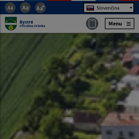
Jazyk
Slovenčina
Bystré
Menu
Oficiálna stránka