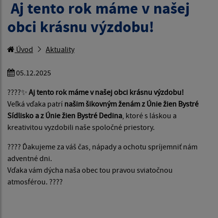
Aj tento rok máme v našej
obci krásnu výzdobu!
Úvod
Aktuality
05.12.2025
????✨
Aj tento rok máme v našej obci krásnu výzdobu!
Veľká vďaka patrí
našim šikovným ženám z Únie žien Bystré
Sídlisko a z Únie žien Bystré Dedina
, ktoré s láskou a
kreativitou vyzdobili naše spoločné priestory.
???? Ďakujeme za váš čas, nápady a ochotu spríjemniť nám
adventné dni.
Vďaka vám dýcha naša obec tou pravou sviatočnou
atmosférou. ????