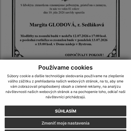
10.07.2026
Používame cookies
Posledná rozlúčka s Margitou GLODOVOU, rod.
Sedláková
Súbory cookie a ďalšie technológie sledovania používame na zlepšenie
vášho zážitku z prehliadania našich webových stránok, na to, aby sme
vám zobrazovali prispôsobený obsah a cielené reklamy, na analýzu
návštevnosti našich webových stránok a na pochopenie toho, odkiaľ naši
návštevníci prichádzajú.
SÚHLASÍM
Zmeniť moje nastavenia