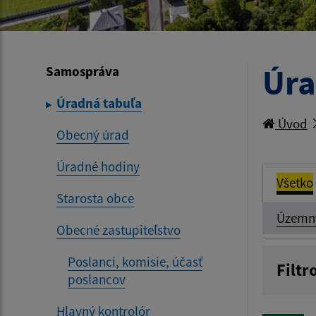
Úra
Samospráva
Úradná tabuľa
Úvod
Obecný úrad
Úradné hodiny
Všetko
Starosta obce
Územn
Obecné zastupiteľstvo
Poslanci, komisie, účasť
Filtr
poslancov
Názov
Hlavný kontrolór