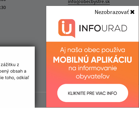
info@obecbystre.sk
:30
+421 57 445 21 44
Nezobrazovať
IČO: 00332275
 zážitku z
obený obsah a
e toho, odkiaľ