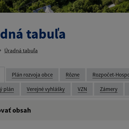
dná tabuľa
Úradná tabuľa
Plán rozvoja obce
Rôzne
Rozpočet-Hosp
ý plán
Verejné vyhlášky
VZN
Zámery
ovať obsah
:
Popis: