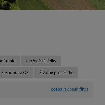
odárenie
Uložené zásielky
Zasadnutia OZ
Životné prostredie
Rozbaliť obsah filtra
Dátum zverejnenia od: