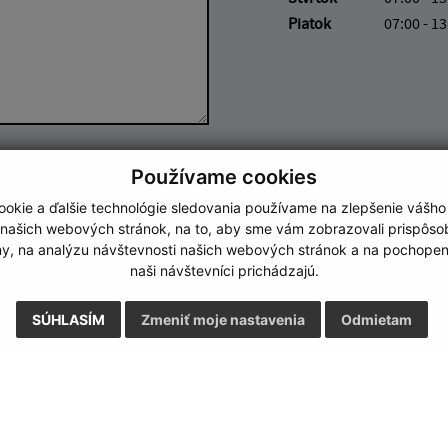
Piatok
07:00 - 13
Google reCaptcha Response
Odoslať správu
Používame cookies
okie a ďalšie technológie sledovania používame na zlepšenie vášho
 našich webových stránok, na to, aby sme vám zobrazovali prispôs
my, na analýzu návštevnosti našich webových stránok a na pochopeni
naši návštevníci prichádzajú.
SÚHLASÍM
Zmeniť moje nastavenia
Odmietam