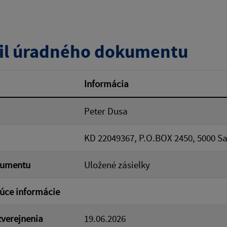
zverejnenia do:
il úradného dokumentu
ovať
Informácia
Peter Dusa
KD 22049367, P.O.BOX 2450, 5000 S
kumentu
Uložené zásielky
úce informácie
verejnenia
19.06.2026