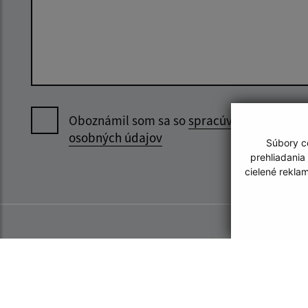
Oboznámil som sa so
spracúvaním
osobných údajov
Súbory co
prehliadania
cielené rekla