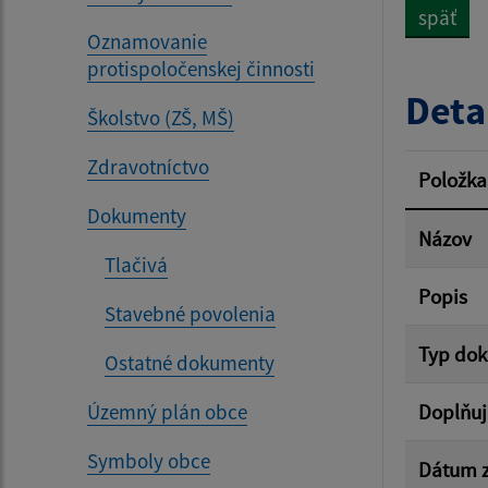
späť
Oznamovanie
Dátum 
protispoločenskej činnosti
Deta
Školstvo (ZŠ, MŠ)
Zdravotníctvo
Filtr
Položka
Dokumenty
Názov
Tlačivá
Popis
Stavebné povolenia
Typ do
Ostatné dokumenty
Územný plán obce
Doplňuj
Symboly obce
Dátum z