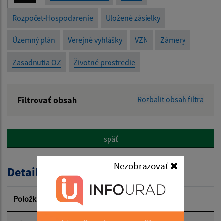
Rozpočet-Hospodárenie
Uložené zásielky
Územný plán
Verejné vyhlášky
VZN
Zámery
Zasadnutia OZ
Životné prostredie
Filtrovať obsah
Rozbaliť obsah filtra
Názov:
späť
Popis:
Nezobrazovať
Detail úradného dokumentu
Dátum zverejnenia od:
Položka
Informácia
Dátum zverejnenia do: