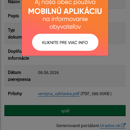
Názov
Mgr. Peter Hatrák
Popis
DAŇOVÝ ÚRAD PREŠOV
Filtrovať
Reset
Typ
Verejné vyhlášky
dokumentu
Doplňujúce
informácie
Dátum
08.06.2026
zverejnenia
Prílohy
verejna_vyhlaska.pdf
(PDF, 388.95KB )
späť
Generované portálom
Uradne.sk