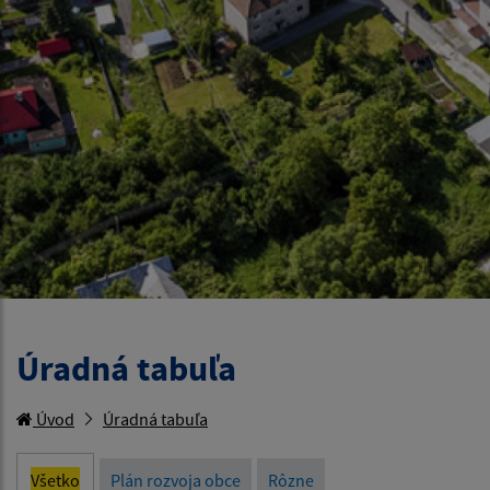
Úradná tabuľa
Úvod
Úradná tabuľa
Všetko
Plán rozvoja obce
Rôzne