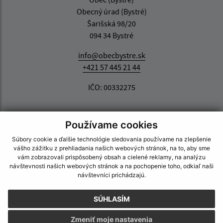
Obecný úrad (Bystré)
Šarišská 98/20
094 34 Bystré
info@obecbystre.sk
+421 57 445 21 44
IČO: 00332275
Používame cookies
Súbory cookie a ďalšie technológie sledovania používame na zlepšenie
vášho zážitku z prehliadania našich webových stránok, na to, aby sme
vám zobrazovali prispôsobený obsah a cielené reklamy, na analýzu
návštevnosti našich webových stránok a na pochopenie toho, odkiaľ naši
návštevníci prichádzajú.
SÚHLASÍM
Zmeniť moje nastavenia