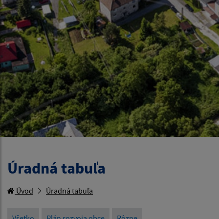
Úradná tabuľa
Úvod
Úradná tabuľa
Všetko
Plán rozvoja obce
Rôzne