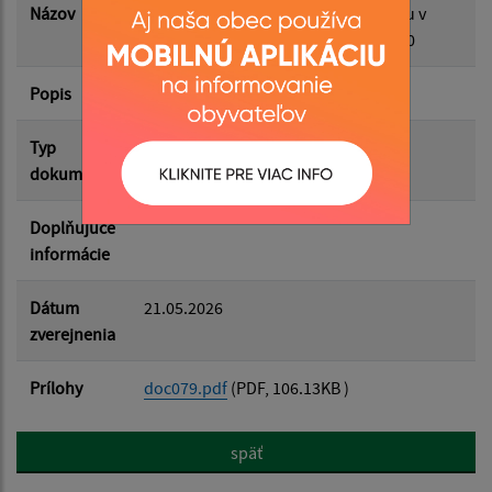
Názov
Koncepcia rozvoja cestovného ruchu v
Prešovskom kraji na roky 2024 - 2030
Popis
Filtrovať
18.05.2026
Reset
Typ
Zámery
dokumentu
Doplňujúce
informácie
Dátum
21.05.2026
zverejnenia
Prílohy
doc079.pdf
(PDF, 106.13KB )
späť