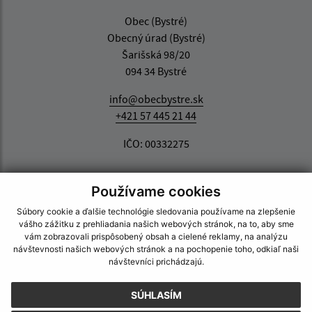
Obec (Bystré)
Obecný úrad (Bystré)
Šarišská 98/20
094 34 Bystré
info@obecbystre.sk
+421 57 445 21 44
IČO: 00332275
Používame cookies
Súbory cookie a ďalšie technológie sledovania používame na zlepšenie
vášho zážitku z prehliadania našich webových stránok, na to, aby sme
vám zobrazovali prispôsobený obsah a cielené reklamy, na analýzu
návštevnosti našich webových stránok a na pochopenie toho, odkiaľ naši
návštevníci prichádzajú.
SÚHLASÍM