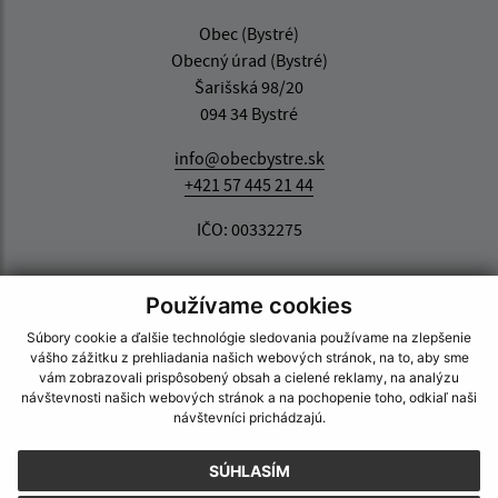
Obec (Bystré)
Obecný úrad (Bystré)
Šarišská 98/20
094 34 Bystré
info@obecbystre.sk
+421 57 445 21 44
IČO: 00332275
Používame cookies
Súbory cookie a ďalšie technológie sledovania používame na zlepšenie
vášho zážitku z prehliadania našich webových stránok, na to, aby sme
vám zobrazovali prispôsobený obsah a cielené reklamy, na analýzu
návštevnosti našich webových stránok a na pochopenie toho, odkiaľ naši
návštevníci prichádzajú.
SÚHLASÍM