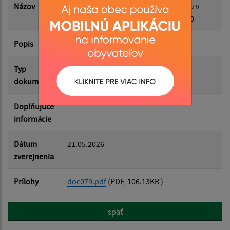
Názov
Koncepcia rozvoja cestovného ruchu v
Prešovskom kraji na roky 2024 - 2030
Popis
Filtrovať
18.05.2026
Reset
Typ
Zámery
dokumentu
Doplňujúce
informácie
Dátum
21.05.2026
zverejnenia
Prílohy
doc079.pdf
(PDF, 106.13KB )
späť