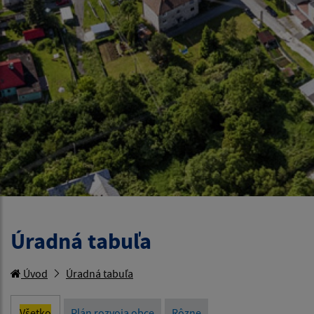
Úradná tabuľa
Úvod
Úradná tabuľa
Všetko
Plán rozvoja obce
Rôzne