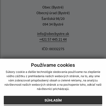
Obec (Bystré)
Obecný úrad (Bystré)
Šarišská 98/20
094 34 Bystré
info@obecbystre.sk
+421 57 445 21 44
IČO: 00332275
Používame cookies
Súbory cookie a ďalšie technológie sledovania používame na zlepšenie
vášho zážitku z prehliadania našich webových stránok, na to, aby sme
vám zobrazovali prispôsobený obsah a cielené reklamy, na analýzu
návštevnosti našich webových stránok a na pochopenie toho, odkiaľ naši
návštevníci prichádzajú.
SÚHLASÍM