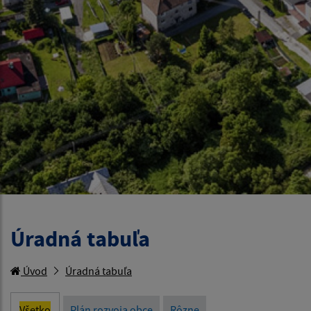
Úradná tabuľa
Úvod
Úradná tabuľa
Všetko
Plán rozvoja obce
Rôzne