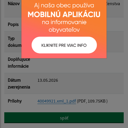
Názov
Odvolanie času zvýšeného nebezpečenstva
vzniku požiaru
Popis
Filtrovať
Reset
Typ
Životné prostredie
dokumentu
Doplňujúce
informácie
Dátum
13.05.2026
zverejnenia
Prílohy
40049921.xml_1.pdf
(PDF, 109.75KB )
späť